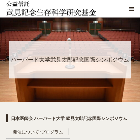
当基金について
武見記念賞
ハーバード大学武見太郎記念国際シンポジウム
武見奨励賞
シンポジウム
生存科学懇話会
武見太郎資料館
日本医師会 ハーバード大学 武見太郎記念国際シンポジウム
開催について・プログラム