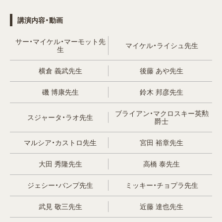
講演内容・動画
サー・マイケル・マーモット先
マイケル・ライシュ先生
生
横倉 義武先生
後藤 あや先生
磯 博康先生
鈴木 邦彦先生
ブライアン・マクロスキー英勲
スジャータ・ラオ先生
爵士
マルシア・カストロ先生
宮田 裕章先生
大田 秀隆先生
高橋 泰先生
ジェシー・バンプ先生
ミッキー・チョプラ先生
武見 敬三先生
近藤 達也先生