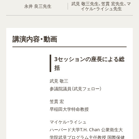
武見 敬三先生、笠貫 宏先生、マ
永井 良三先生
イケル・ライシュ先生
講演内容・動画
3セッションの座長による総
括
武見 敬三
参議院議員（武見フェロー）
笠貫 宏
早稲田大学特命教授
マイケル・ライシュ
ハーバード大学T.H. Chan 公衆衛生大
学院武見プログラム主任教授 国際保健