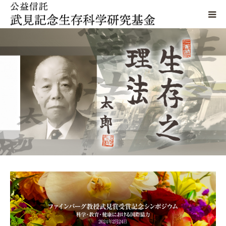
当基金について
武見記念賞
武見奨励賞
シンポジウム
生存科学懇話会
武見太郎資料館