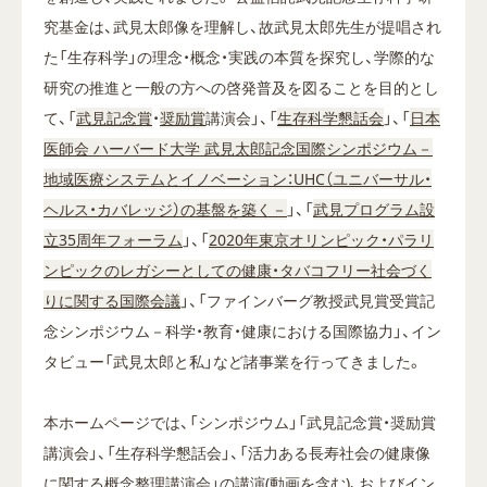
究基金は、武見太郎像を理解し、故武見太郎先生が提唱され
た「生存科学」の理念・概念・実践の本質を探究し、学際的な
研究の推進と一般の方への啓発普及を図ることを目的とし
て、「
武見記念賞
・
奨励賞
講演会」、「
生存科学懇話会
」、「
日本
医師会 ハーバード大学 武見太郎記念国際シンポジウム－
地域医療システムとイノベーション：UHC（ユニバーサル・
ヘルス・カバレッジ）の基盤を築く－
」、「
武見プログラム設
立35周年フォーラム
」、「
2020年東京オリンピック・パラリ
ンピックのレガシーとしての健康・タバコフリー社会づく
りに関する国際会議
」、「
ファインバーグ教授武見賞受賞記
念シンポジウム－科学・教育・
健康における国際協力」、イン
タビュー「武見太郎と私」
など諸事業を行ってきました。
本ホームページでは、「シンポジウム」「武見記念賞・
奨励賞
講演会」、「生存科学懇話会」、「
活力ある長寿社会の健康像
に関する概念整理講演会」の講演(
動画を含む)、およびイン